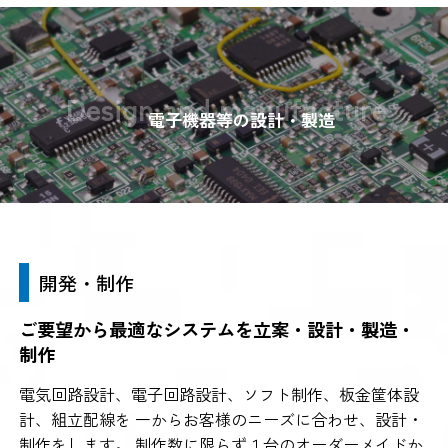
Design and manufacture
電子機器等の設計・製造
開発・制作
ご要望から最適なシステムを立案・設計・製造・
制作
電気回路設計、電子回路設計、ソフト制作、板金筐体設
計、組立配線を 一からお客様のニーズに合わせ、設計・
制作をします。 制作数に限らず１台のオーダーメイドか