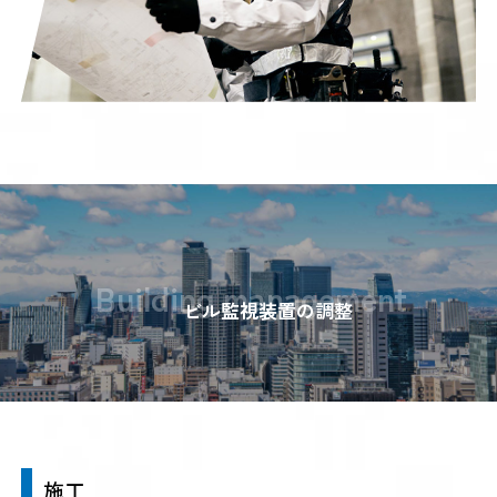
Building management
ビル監視装置の調整
施工