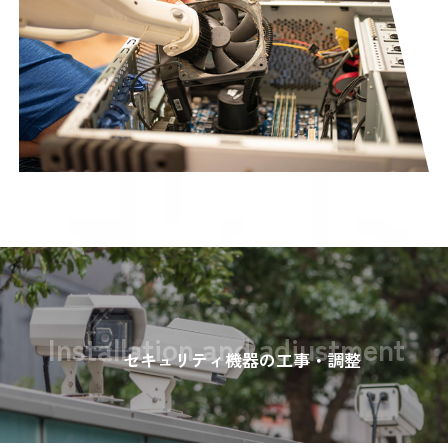
Installation and adjustment
セキュリティ機器の工事・調整