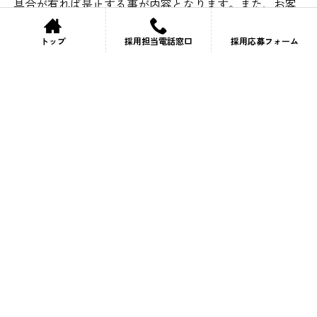
具合が有れば是正する事が内容となります。また、お客
様の日常の監視業務に支障を来たす事が無い様、障害の
発生が予想される機器について、修理や交換の提案を実
トップ
採用担当電話窓口
採用応募フォーム
施します。
監視装置のシステム全体が老朽化している場合は、シス
テムその物の更新を提案するケースも有ります。